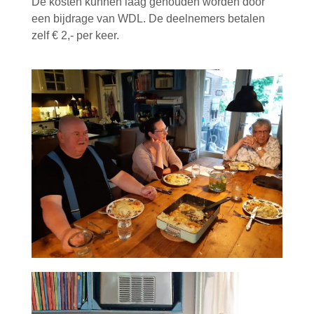
De kosten kunnen laag gehouden worden door
een bijdrage van WDL. De deelnemers betalen
c
zelf € 2,- per keer.
l
u
b
j
e